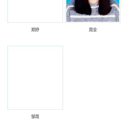
郑妤
周全
邹周