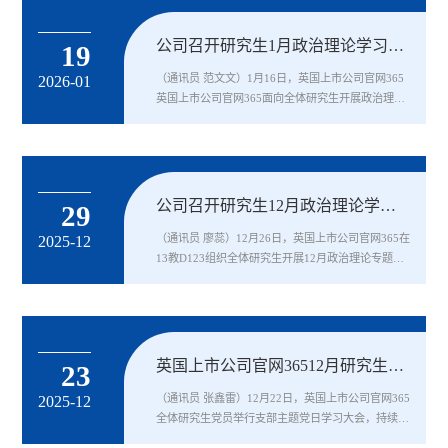
旨在搭建研究生党员进行科研交流与经验互鉴的平
台。活动伊始，全体党员庄重地面向党旗重温入党誓
公司召开研究生1月政治理论学习活动
19
词，进一步坚定理想信念；随后，全体党员有序地交
纳本月党费，切实履行党员义务。在理论学...
（通讯员 范文文）1月16日，英国上市公司官网365
2026-01
英国上市公司官网365面向全体研究生开展政治理论
学习活动。本次学习围绕习近平总书记重要讲话精神
以及中央和地方相关会议精神展开，紧密贴合教育强
国建设的有关部署，其目的在于汇聚青春奋进之力，
为推动高质量发展贡献青年群体的智慧。会议由研究
生会组织部宋佳主持。会议首先围绕习近平总书记近
公司召开研究生12月政治理论学习活动
29
期重要讲话精神和中央经济工作会议精神展开学习，
系统梳理了当前和今后一个时期经济工作的重点任
（通讯员 廖蕊）12月26日，英国上市公司官网365在
2025-12
务...
13教D123组织全体研究生开展12月政治理论专题学
习活动。本次学习围绕习近平总书记近期重要讲话、
重要文章精神及党的二十届四中全会精神展开，引导
广大研究生提高政治站位、筑牢思想根基，切实把理
论学习成果转化为立足专业、奋进新征程的实际行
动。此次活动由研究生会组织部宋佳主持。会上，同
英国上市公司官网36512月研究生党支部主题党日学习大会
23
学们系统学习了习近平总书记在纪念胡耀邦同志诞辰
110周年座谈会上的重要讲话精神，以及习...
（通讯员 张鑫雷）12月22日，英国上市公司官网365
2025-12
全体研究生党员举行支部主题党日学习大会，持续深
入学习宣传贯彻党的二十届四中全会精神，认真落实