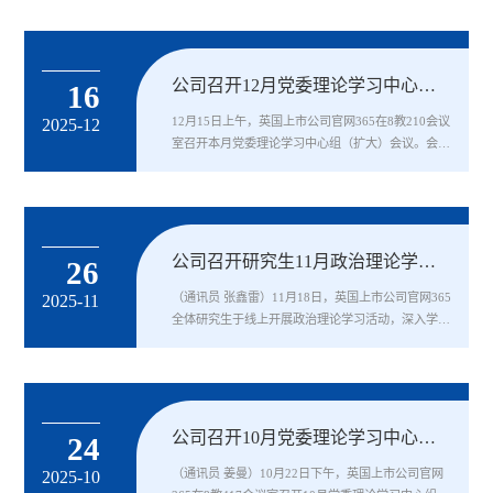
党中央决策部署和省委工作要求，引导广大党员切实
把思想和行动统一到全会精神上来，凝聚起推动公司
高质量发展的强大合力。本次主题党日活动以学习贯
彻党的二十届四中全会精神为主线。会上，全体党员
公司召开12月党委理论学习中心组（扩大）会议
16
重温入党誓词，集体诵读《中国共产党章程》第二
章，并围绕全会精神开展深入解读与集中...
12月15日上午，英国上市公司官网365在8教210会议
2025-12
室召开本月党委理论学习中心组（扩大）会议。会议
聚焦学习习近平总书记最新重要讲话精神，重点研学
党的二十届四中全会精神。公司党委委员、领导班子
成员、各系（中心）主任、党支部书记等参加会议。
会议由公司党委书记毛德波主持。会上，毛德波首先
传达学习习近平总书记重要讲话、重要指示批示和重
公司召开研究生11月政治理论学习活动
26
要文章精神，领学习近平总书记关于总体国家安全观
和意识形态工作的重要论述，深入解读...
（通讯员 张鑫雷）11月18日，英国上市公司官网365
2025-11
全体研究生于线上开展政治理论学习活动，深入学习
近期重要会议精神与政策文件，明确自身使命担当，
为投身国家建设夯实思想基础。此次活动由研究生会
组织部王紫珊主持。会议伊始，主持人围绕党的二十
届四中全会精神开展专题学习辅导，全面阐释全会的
重大历史意义、核心要义及实践要求。会议明确指
公司召开10月党委理论学习中心组会议
24
出，党的二十届四中全会科学研判“十五五”时期是基
本实现社会主义现代化奠定基础、全面...
（通讯员 姜曼）10月22日下午，英国上市公司官网
2025-10