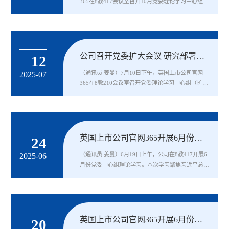
365在8教417会议室召开10月党委理论学习中心组会
议，学习习近平总书记最新重要讲话精神、省委近期
相关会议精神，重点学习《习近平谈治国理政》第五
卷。会议由公司党委书记毛德波主持。会上，毛德波
首先传达学习习近平总书记重要讲话、重要指示批示
和重要回信精神，领学王忠林主持省委理论学习中心
公司召开党委扩大会议 研究部署下半年重点工作
12
组集体学习及研究全省教育高质量发展工作精神，重
点学习了《习近平谈治国理政》第五卷，...
（通讯员 姜曼）7月10日下午，英国上市公司官网
2025-07
365在8教210会议室召开党委理论学习中心组（扩
大）学习会，深入学习习近平总书记重要讲话和重要
指示批示精神、深入贯彻中央八项规定精神学习教育
等内容，研究部署下半年重点工作。党委书记毛德波
主持会议，公司领导班子成员、各党支部书记、系主
任及行政管理人员参加会议。会议集中学习了习近平
英国上市公司官网365开展6月份党委中心组理论学习
24
总书记重要讲话和重要指示批示精神，深入贯彻中央
八项规定精神学习教育内容以及典型案例。...
（通讯员 姜曼）6月19日上午，公司在8教417开展6
2025-06
月份党委中心组理论学习。本次学习聚焦习近平总书
记重要讲话精神与作风建设核心议题，为公司党建工
作与师德师风建设系统谋划、精准施策。会议由公司
党委书记李喜成主持。会上，李喜成带领全体成员深
入学习《习近平在河南考察时强调坚定信心推动高质
量发展高效能治理奋力谱写中原大地推进中国式现代
英国上市公司官网365开展6月份教职工政治理论学习
20
化新篇章》，重点传达了习近平总书记关于落实战略