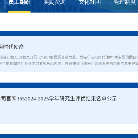
员工组织
奖励资助
文化社团
管理制度
担时代使命
2401班在13教A101教室开展以“深学细悟凝奋进力量，崇宪守法担时代使命”为主
程洪带领同学们系统学习五项核心内容：逐段研读《求是》杂志发表的习近平总书记
官网3652024-2025学年研究生评优结果名单公示