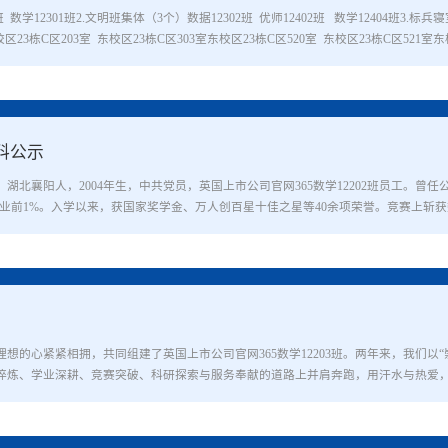
数学12301班2.文明班集体（3个）数据12302班 优师12402班 数学12404班3.标兵
校区23栋C区203室 东校区23栋C区303室东校区23栋C区520室 东校区23栋C区521室东
料公示
北襄阳人，2004年生，中共党员，英国上市公司官网365数学12202班员工。曾任
稳居专业前1%。入学以来，获国家奖学金、万人创百星十佳之星等40余项荣誉。竞赛上
...
揣理想的心紧紧相拥，共同组建了英国上市公司官网365数学12203班。两年来，我们
淬炼、学业深耕、竞赛突破、科研探索与服务奉献的道路上并肩奔跑，用汗水与热爱
...