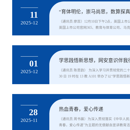
“育体明伦，崇马尚思，数算探真
11
（通讯员 廖蕊）12月10日下午2点，英国上
2025-12
英国上市公司官网365、教育与体育公司、
跨学科学术沙龙在拓宽学术视野、激发创新思维方
学思践悟新思想，网安意识伴我
01
（通讯员 陈思韵） 为深入学习并贯彻党的二十
2025-12
30 日 19 时在 13 教 A101 举
之前，优师 12401 数学班团支...
热血青春，爱心传递
28
（通讯员 周书晨）为深入贯彻落实《中华人民共
2025-11
青春，爱心传递”为主题的无偿献血宣讲教育