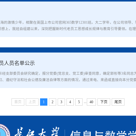
湖四海的激情少年，相聚在英国上市公司官网365数学12301班。大二学年，在公司
思想上，我班自组建以来，深刻把握新时代老员工思想成长规律与教育引导要领。在
，又间接...
团员人员名单公示
单公示经支部委员会研究确定，报分党委(党总支、党工委)审查同意，确定郭彤等3名
习、遵纪守法和社会公德及廉洁自律等方面的情况，通过来电、来函或直接向本分党委
.
...
首页
上页
1
2
3
4
5
40
下页
尾页