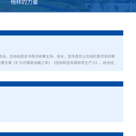
榜样的力量
题的团日活动。活动由团支书程洪统筹主持，班长、宣传委员以及组织委员协同筹
重要文章《扩大内需是战略之举》《因地制宜发展新质生产力》，结合经济