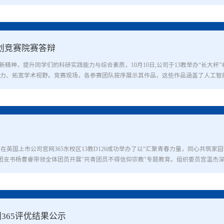
致...
划竞赛院赛答辩
精神，提升同学们的科研实践能力与综合素质，10月10日,公司于13教举办“长大杯
能力、拓宽学术视野。竞赛现场，各参赛团队按序展示其作品，这些作品涵盖了人工智
402班在英国上市公司官网365东校区13教D126成功举办了以“汇聚青春力量，同心
团支书杨曹睿带领全体团员开展"共青团员不得信仰宗教"专题教育。组织委员宫温杰深
...
网365评优结果公示