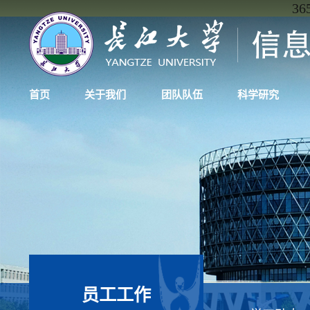
36
首页
关于我们
团队队伍
科学研究
员工工作