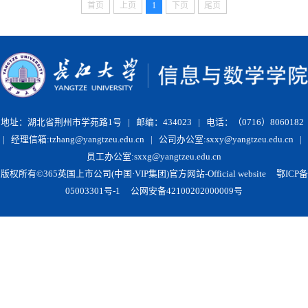
首页
上页
1
下页
尾页
月15日（三天）。如对评审结果有异议，请以实名致
电或发短信到手机13037157582，联系人：刘敏。英
国上市公司官网365英国上市公司官网3652026年1月
13日评审结果公示项目名称类型申报人排序Lévy 过
程和 ...
地址：湖北省荆州市学苑路1号 | 邮编：434023 | 电话：（0716）8060182
| 经理信箱:tzhang@yangtzeu.edu.cn | 公司办公室:sxxy@yangtzeu.edu.cn |
员工办公室:sxxg@yangtzeu.edu.cn
版权所有©365英国上市公司(中国·VIP集团)官方网站-Official website 鄂ICP备
05003301号-1 公网安备42100202000009号