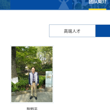
团队简介
高端人才
黎野平