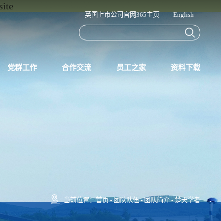
ite
英国上市公司官网365主页
English
党群工作
合作交流
员工之家
资料下载
当前位置：
首页
-
团队队伍
-
团队简介
-
楚天学者