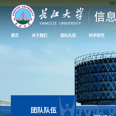
36
首页
关于我们
团队队伍
科学研究
团队队伍